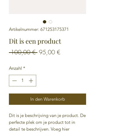
Artikelnummer: 671253175371
Dit is een product
Standardpreis
Sale-
 100,00 € 
95,00 €
Preis
Anzahl
*
In den Warenkorb
Dit is je beschrijving van je product. De
perfecte plek om je product tot in
detail te beschrijven. Voeg hier