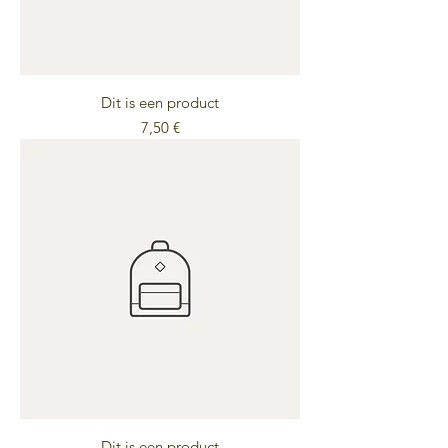
Dit is een product
Preis
7,50 €
Dit is een product